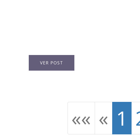
VER POST
««
«
1