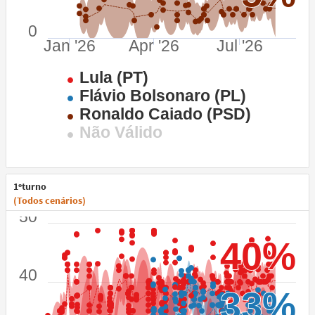
0
Jan '26
Apr '26
Jul '26
Lula (PT)
Flávio Bolsonaro (PL)
Ronaldo Caiado (PSD)
Não Válido
1ºturno
(Todos cenários)
50
40%
40%
40
33%
33%