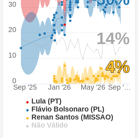
30
20
14%
14%
10
4%
4%
0
Sep '25
Jan '26
May '26
Sep '…
Lula (PT)
Flávio Bolsonaro (PL)
Renan Santos (MISSAO)
Não Válido