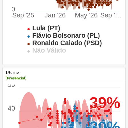
0
Sep '25
Jan '26
May '26
Sep '…
Lula (PT)
Flávio Bolsonaro (PL)
Ronaldo Caiado (PSD)
Não Válido
1ºturno
(Presencial)
50
39%
39%
40
30%
30%