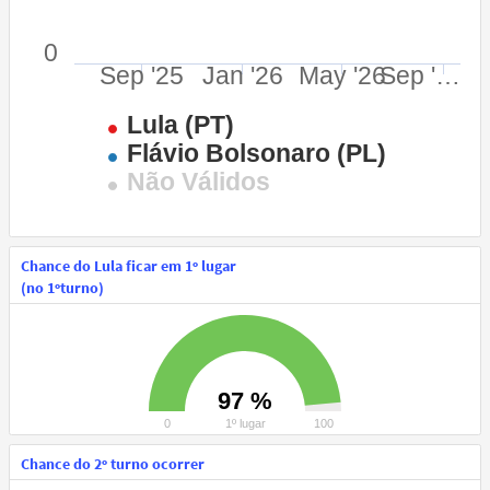
0
Sep '25
Jan '26
May '26
Sep '…
Lula (PT)
Flávio Bolsonaro (PL)
Não Válidos
Chance do Lula ficar em 1º lugar
(no 1ºturno)
97 %
0
1º lugar
100
Chance do 2º turno ocorrer