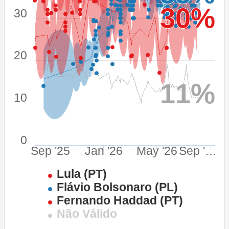
30%
30%
30
20
11%
11%
10
0
Sep '25
Jan '26
May '26
Sep '…
Lula (PT)
Flávio Bolsonaro (PL)
Fernando Haddad (PT)
Não Válido